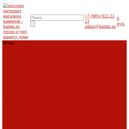
+7 (985) 922 22
0
23
руб.
zakaz@kamin.su
тепло и уют
вашего дома
Меню
Каталог
Каталог
Топки
Облицовки
Печи
Порталы
каминные
Современные
камины
Барбекю
Дымоходы
Биокамины
Аксессуары,
комплектующие
АКЦИИ
Фото
работ
Топки