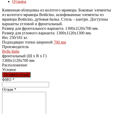
Отзывы
Каминная облицовка из колотого мрамора. Боковые элементы
из колотого мрамора Botticino, шлифованные элементы из
мрамора Botticino, дубовая балка. Стиль – кантри. Доступны
варианты угловой и фронтальный.
Размер для фронтального варианта: 1300х1120х700 мм.
Размер для углового варианта: 1300х1120х1300 мм.
Вес 250/181 кг.
Подходящие топки шириной
700 мм
Производитель
Bella Italia
фронтальный (Ш х В х Г)
1300x1120x700 мм
Расположение
Угловое
Оставить отзыв
Ваш отзыв был отправлен!
ФИО
*
Отзыв
*