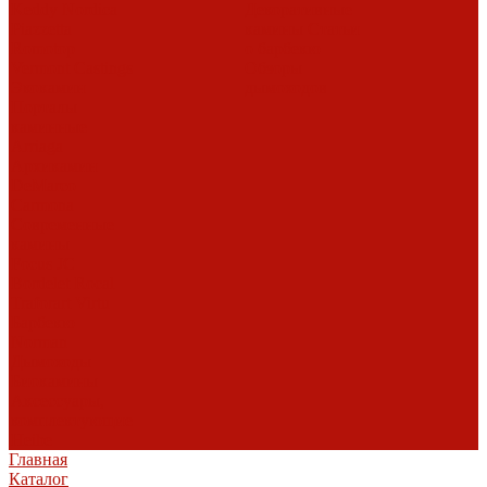
Keddy
Nordica
Декоративные
Piazzetta
камины
Статьи
Romotop
о барбекю
Vermont Castings
Обзоры
Экокамин
дымоходов
Порталы
каминные
Arriaga
Архикамин
DeMarco
Carmona
Современные
камины
Focus
JC
Bordelet
Rocal
Traforart
Virtu
Барбекю
Norman
Дымоходы
Биокамины
Аксессуары,
комплектующие
Heibe
Главная
Каталог