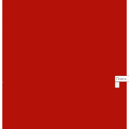
Brunner
Diffusion
Fabrilor
Hoxter
Помощь
Invicta
Kaw-met
Помощь
M-design
MCZ
Покупка
Piazzetta
Вопрос-ответ
Romotop
Производители
RoodLine
Статьи о
Schmid
Seguin
каминах
Spartherm
Услуги
Статьи о печах
Tarnava
Услуги
Статьи о
Technical
Totem
Монтаж
топках
Экокамин
под
Декоративные
Облицовки
ключ
камины
Статьи
ABX
Bella Italia
Наши
о барбекю
Camina
работы
Акции
Обзоры
Контакты
Diffusion
Монтаж
Акции
дымоходов
Контакты
LareArte
под
Покупка
Madeira
Piazzetta
ключ
Вопрос-ответ
Sunhill
Наши
Производители
Печи
работы
Статьи о
ABX
Dovre
Фото
каминах
EcoStove
работ
Статьи о печах
Hergom
Invicta
Статьи о
Jotul
Kaw-Met
топках