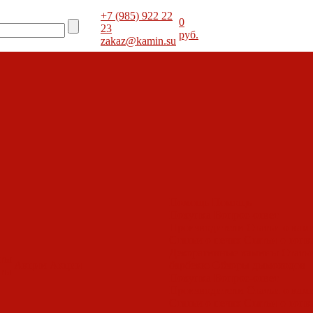
+7 (985) 922 22
0
23
руб.
zakaz@kamin.su
Помощь
Помощь
Покупка
Вопрос-ответ
Производители
Статьи о кам
Статьи о печах
Статьи о топк
Декоративные камины
Статьи
оты
Акции
Акции
барбекю
Обзоры дымоходов
оты
Покупка
Вопрос-ответ
Производители
Статьи о кам
Статьи о печах
Статьи о топк