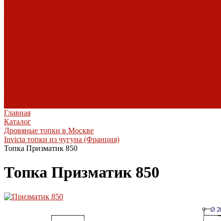
Порталы каминные
Arriaga
Архикамин
DeMarco
Carmona
Современные камины
Focus
JC Bordelet
Rocal
Traforart
Virtu
Барбекю
Norman
Дымоходы
Биокамины
Аксессуары, комплектующие
Heibe
Главная
Каталог
Дровяные топки в Москве
Invicta топки из чугуна (Франция)
Топка Призматик 850
Топка Призматик 850