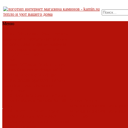
тепло и уют вашего дома
Меню
Каталог
Каталог
Топки
Облицовки
Печи
Порталы
каминные
Современные камины
Барбекю
Дымоходы
Биокамины
Аксессуары, комплектующие
АКЦИИ
Фото работ
Топки
Brunner
Diffusion
Fabrilor
Hoxter
Invicta
Kaw-met
M-design
MCZ
Piazzetta
Romotop
RoodLine
Schmid
Seguin
Spartherm
Tarnava
Technical
Totem
Экокамин
Облицовки
ABX
Bella Italia
Camina
Diffusion
LareArte
Madeira
Piazzetta
Sunhill
Услуги
Услуги
Печи
Монтаж под ключ
Наши раб
ABX
Dovre
EcoStove
Hergom
Монтаж под ключ
Наши раб
Invicta
Jotul
Kaw-Met
Keddy
Фото работ
Nordica
Piazzetta
Romotop
Vermont
Castings
Экокамин