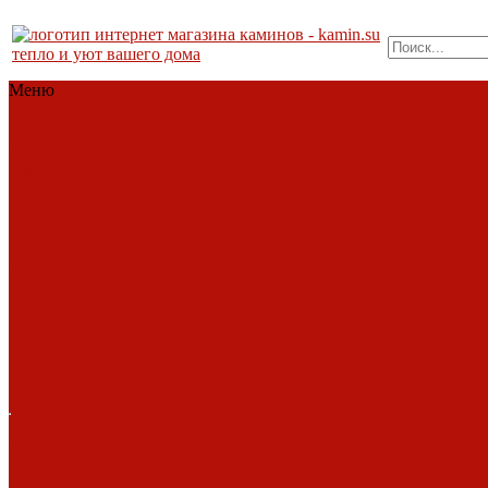
тепло и уют вашего дома
Меню
Каталог
Каталог
Топки
Облицовки
Печи
Порталы
каминные
Современные камины
Барбекю
Дымоходы
Биокамины
Аксессуары, комплектующие
АКЦИИ
Фото работ
Топки
Brunner
Diffusion
Fabrilor
Hoxter
Invicta
Kaw-met
M-design
MCZ
Piazzetta
Romotop
RoodLine
Schmid
Seguin
Spartherm
Tarnava
Technical
Totem
Экокамин
Облицовки
ABX
Bella Italia
Camina
Diffusion
LareArte
Madeira
Piazzetta
Sunhill
Услуги
Услуги
Печи
Монтаж под ключ
Наши раб
ABX
Dovre
EcoStove
Hergom
Монтаж под ключ
Наши раб
Invicta
Jotul
Kaw-Met
Keddy
Фото работ
Nordica
Piazzetta
Romotop
Vermont
Castings
Экокамин