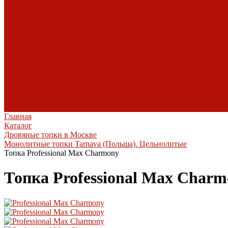
Порталы каминные
Arriaga
Архикамин
DeMarco
Carmona
Современные камины
Focus
JC Bordelet
Rocal
Traforart
Virtu
Барбекю
Norman
Дымоходы
Биокамины
Аксессуары, комплектующие
Heibe
Главная
Каталог
Дровяные топки в Москве
Монолитные топки Tarnava (Польша). Цельнолитые
Топка Professional Max Charmony
Топка Professional Max Char