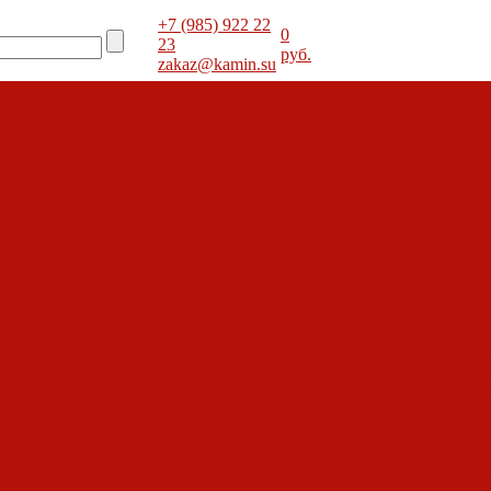
+7 (985) 922 22
0
23
руб.
zakaz@kamin.su
Помощь
Помощь
Покупка
Вопрос-ответ
Производители
Статьи о кам
Статьи о печах
Статьи о топк
Декоративные камины
Статьи
оты
Акции
Акции
барбекю
Обзоры дымоходов
оты
Покупка
Вопрос-ответ
Производители
Статьи о кам
Статьи о печах
Статьи о топк