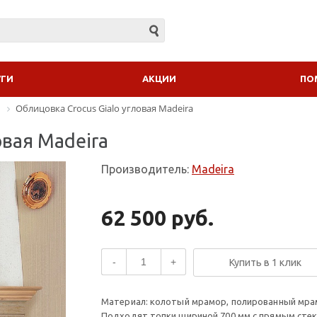
УГИ
АКЦИИ
ПО
Облицовка Crocus Gialo угловая Madeira
овая Madeira
Производитель:
Madeira
62 500 руб.
-
+
Купить в 1 клик
Материал: колотый мрамор, полированный мрам
Подходят топки шириной 700 мм с прямым стек