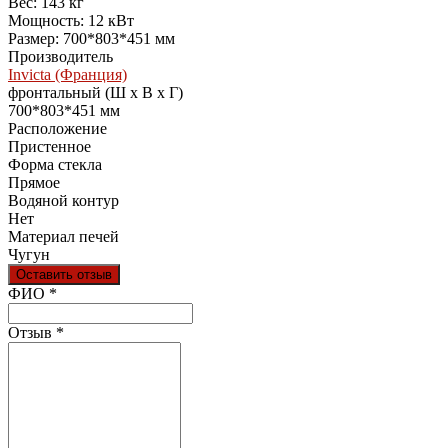
Вес: 143 кг
Мощность: 12 кВт
Размер: 700*803*451 мм
Производитель
Invicta (Франция)
фронтальный (Ш х В х Г)
700*803*451 мм
Расположение
Пристенное
Форма стекла
Прямое
Водяной контур
Нет
Материал печей
Чугун
Оставить отзыв
Ваш отзыв был отправлен!
ФИО
*
Отзыв
*