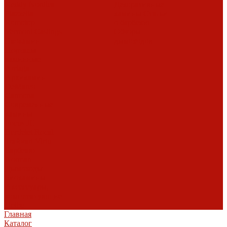
Keddy
Nordica
Декоративные
Piazzetta
камины
Статьи
Romotop
о барбекю
Vermont Castings
Обзоры
Экокамин
дымоходов
Порталы
каминные
Arriaga
Архикамин
DeMarco
Carmona
Современные
камины
Focus
JC
Bordelet
Rocal
Traforart
Virtu
Барбекю
Norman
Дымоходы
Биокамины
Аксессуары,
комплектующие
Heibe
Главная
Каталог