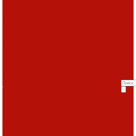
Brunner
Diffusion
Fabrilor
Hoxter
Помощь
Invicta
Kaw-met
Помощь
M-design
MCZ
Покупка
Piazzetta
Вопрос-ответ
Romotop
Производители
RoodLine
Статьи о
Schmid
Seguin
каминах
Spartherm
Услуги
Статьи о печах
Tarnava
Услуги
Статьи о
Technical
Totem
Монтаж
топках
Экокамин
под
Декоративные
Облицовки
ключ
камины
Статьи
ABX
Bella Italia
Наши
о барбекю
Camina
работы
Акции
Обзоры
Контакты
Diffusion
Монтаж
Акции
дымоходов
Контакты
LareArte
под
Покупка
Madeira
Piazzetta
ключ
Вопрос-ответ
Sunhill
Наши
Производители
Печи
работы
Статьи о
ABX
Dovre
Фото
каминах
EcoStove
работ
Статьи о печах
Hergom
Invicta
Статьи о
Jotul
Kaw-Met
топках