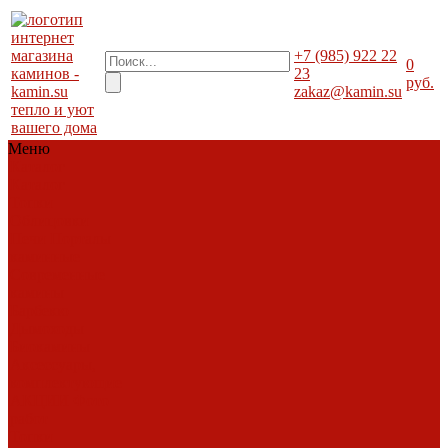
+7 (985) 922 22
0
23
руб.
zakaz@kamin.su
тепло и уют
вашего дома
Меню
Каталог
Каталог
Топки
Облицовки
Печи
Порталы
каминные
Современные
камины
Барбекю
Дымоходы
Биокамины
Аксессуары,
комплектующие
АКЦИИ
Фото
работ
Топки