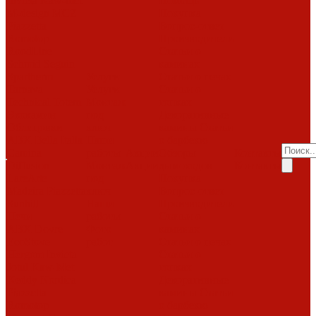
Invicta
Kaw-met
Помощь
M-design
MCZ
Покупка
Piazzetta
Вопрос-ответ
Romotop
Производители
RoodLine
Статьи о
Schmid
Seguin
каминах
Spartherm
Услуги
Статьи о печах
Tarnava
Услуги
Статьи о
Technical
Totem
Монтаж
топках
Экокамин
под
Декоративные
Облицовки
ключ
камины
Статьи
ABX
Bella Italia
Наши
о барбекю
Camina
работы
Акции
Обзоры
Контакты
Diffusion
Монтаж
Акции
дымоходов
Контакты
LareArte
под
Покупка
Madeira
Piazzetta
ключ
Вопрос-ответ
Sunhill
Наши
Производители
Печи
работы
Статьи о
ABX
Dovre
Фото
каминах
EcoStove
работ
Статьи о печах
Hergom
Invicta
Статьи о
Jotul
Kaw-Met
топках
Keddy
Nordica
Декоративные
Piazzetta
камины
Статьи
Romotop
о барбекю