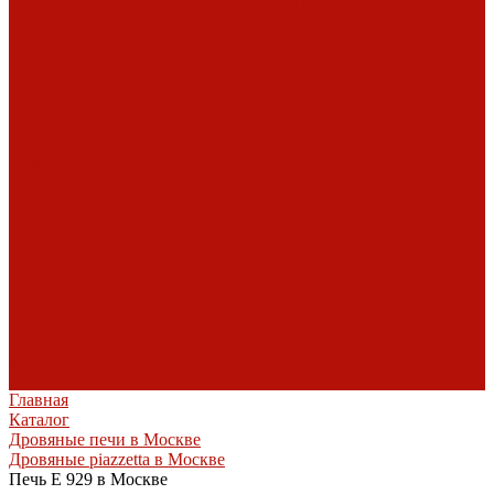
Vermont Castings
Обзоры
Экокамин
дымоходов
Порталы
каминные
Arriaga
Архикамин
DeMarco
Carmona
Современные
камины
Focus
JC
Bordelet
Rocal
Traforart
Virtu
Барбекю
Norman
Дымоходы
Биокамины
Аксессуары,
комплектующие
Heibe
Главная
Каталог
Дровяные печи в Москве
Дровяные piazzetta в Москве
Печь E 929 в Москве